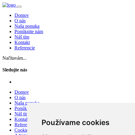
Domov
O nás
Naša ponuka
Ponúknite nám
Náš tím
Kontakt
Referencie
Načítavám...
Sledujte nás
Domov
O nás
Naša ponuka
Ponúknite nám
Náš tím
Kontakt
Používame cookies
Referencie
Cookies